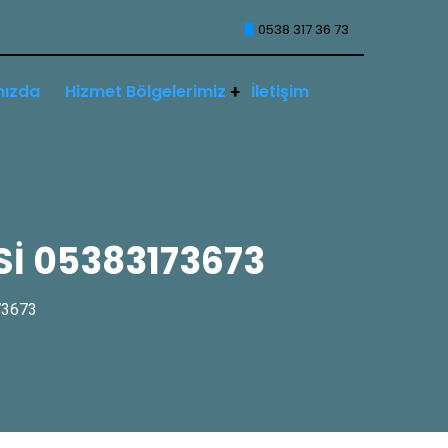
0538 317 36 73
mızda
Hizmet Bölgelerimiz
İletişim
İ 05383173673
73673