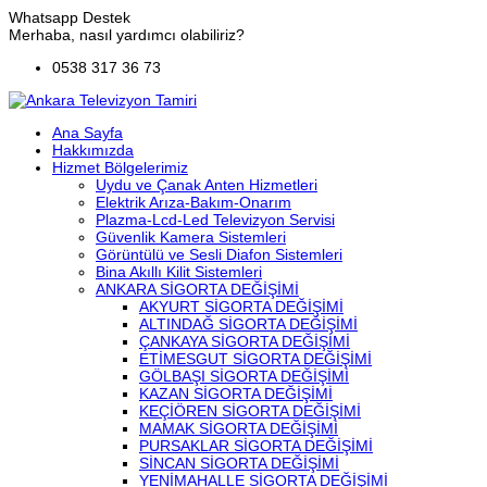
Whatsapp Destek
Merhaba, nasıl yardımcı olabiliriz?
0538 317 36 73
Ana Sayfa
Hakkımızda
Hizmet Bölgelerimiz
Uydu ve Çanak Anten Hizmetleri
Elektrik Arıza-Bakım-Onarım
Plazma-Lcd-Led Televizyon Servisi
Güvenlik Kamera Sistemleri
Görüntülü ve Sesli Diafon Sistemleri
Bina Akıllı Kilit Sistemleri
ANKARA SİGORTA DEĞİŞİMİ
AKYURT SİGORTA DEĞİŞİMİ
ALTINDAĞ SİGORTA DEĞİŞİMİ
ÇANKAYA SİGORTA DEĞİŞİMİ
ETİMESGUT SİGORTA DEĞİŞİMİ
GÖLBAŞI SİGORTA DEĞİŞİMİ
KAZAN SİGORTA DEĞİŞİMİ
KEÇİÖREN SİGORTA DEĞİŞİMİ
MAMAK SİGORTA DEĞİŞİMİ
PURSAKLAR SİGORTA DEĞİŞİMİ
SİNCAN SİGORTA DEĞİŞİMİ
YENİMAHALLE SİGORTA DEĞİŞİMİ