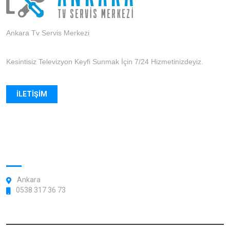
Ankara Tv Servis Merkezi
Kesintisiz Televizyon Keyfi Sunmak İçin 7/24 Hizmetinizdeyiz.
İLETIŞIM
FORMU
Ankara Uydu Hizmeti Çanak
Anten Montaj ve Kurulum
05434581557
Ankara
0538 317 36 73