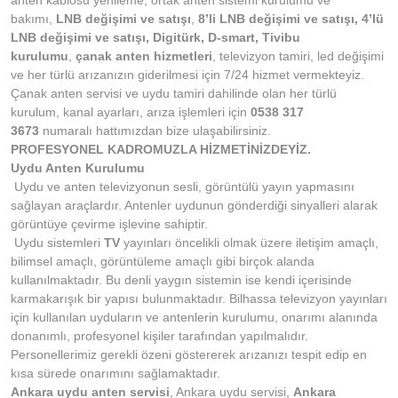
anten kablosu yenileme, ortak anten sistemi kurulumu ve
bakımı,
LNB değişimi ve satışı
,
8’li LNB değişimi ve satışı, 4’lü
LNB değişimi ve satışı, Digitürk, D-smart, Tivibu
kurulumu
,
çanak anten hizmetleri
, televizyon tamiri, led değişimi
ve her türlü arızanızın giderilmesi için 7/24 hizmet vermekteyiz.
Çanak anten servisi ve uydu tamiri dahilinde olan her türlü
kurulum, kanal ayarları, arıza işlemleri için
0538 317
3673
numaralı hattımızdan bize ulaşabilirsiniz.
PROFESYONEL KADROMUZLA HİZMETİNİZDEYİZ.
Uydu Anten Kurulumu
Uydu ve anten televizyonun sesli, görüntülü yayın yapmasını
sağlayan araçlardır. Antenler uydunun gönderdiği sinyalleri alarak
görüntüye çevirme işlevine sahiptir.
Uydu sistemleri
TV
yayınları öncelikli olmak üzere iletişim amaçlı,
bilimsel amaçlı, görüntüleme amaçlı gibi birçok alanda
kullanılmaktadır. Bu denli yaygın sistemin ise kendi içerisinde
karmakarışık bir yapısı bulunmaktadır. Bilhassa televizyon yayınları
için kullanılan uyduların ve antenlerin kurulumu, onarımı alanında
donanımlı, profesyonel kişiler tarafından yapılmalıdır.
Personellerimiz gerekli özeni göstererek arızanızı tespit edip en
kısa sürede onarımını sağlamaktadır.
Ankara uydu anten servisi
, Ankara uydu servisi,
Ankara