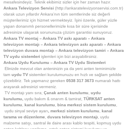
mesafesindeyiz. Teknik ekibimiz sizler için her zaman hazır.
Ankara Televizyon
Servisi
(http://ankaratelevizyonservisi.com.tr)
olarak uzun yıllardır Ankara’nın tüm semtlerinde siz değerli
müşterilerimiz için hizmet vermekteyiz. İşini özenle, güler yüzle
yapan donanımlı personellerimizle kısa bir süre içerisinde
adresinize ulaşarak sorununuza çözüm garantisi sunuyoruz.
Ankara TV montaj – Ankara TV askı aparatı – Ankara
televizyon montajı – Ankara televizyon askı aparatı – Ankara
televizyon duvara montajı – Ankara televizyon tamiri – Ankara
TV uydu sistemleri
işlemleri için bizi arayabilirsiniz.
Ankara Uydu Kurulumu – Ankara TV Uydu Sistemleri
Elinizde mevcut olan anteninizin ya da yeni anten teminimizle
tam
uydu TV
sistemleri kurulumunuzu en hızlı ve sağlam şekilde
çözebiliriz. Tek yapmanız gereken
0538 317 3673
numaralı hattı
arayarak adresinizi vermeniz.
TV montajı yanı sıra;
Çanak anten kurulumu
,
uydu
kurulumu,
uydu bakım & onarım & tamirat,
TÜRKSAT anten
kurulumu
,
kanal kurulumu
,
bina merkezi sistem kurulumu
,
uydu sinyal seviye ayarı
, merkezi sistem kurulumu
,
kanal
tarama ve düzenleme
,
duvara televizyon montajı
, uydu
malzeme satışı, santral ile daire arası kablo tespiti, kopmuş uydu