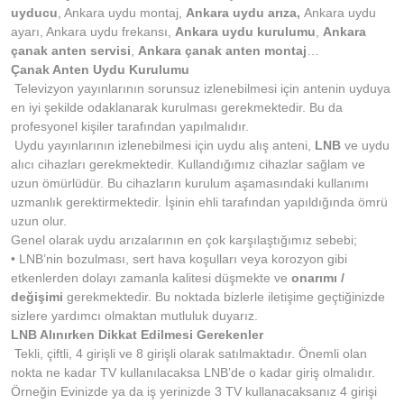
uyducu
, Ankara uydu montaj,
Ankara uydu arıza,
Ankara uydu
ayarı, Ankara uydu frekansı,
Ankara uydu kurulumu
,
Ankara
çanak anten servisi
,
Ankara çanak anten montaj
…
Çanak Anten Uydu Kurulumu
Televizyon yayınlarının sorunsuz izlenebilmesi için antenin uyduya
en iyi şekilde odaklanarak kurulması gerekmektedir. Bu da
profesyonel kişiler tarafından yapılmalıdır.
Uydu yayınlarının izlenebilmesi için uydu alış anteni,
LNB
ve uydu
alıcı cihazları gerekmektedir. Kullandığımız cihazlar sağlam ve
uzun ömürlüdür. Bu cihazların kurulum aşamasındaki kullanımı
uzmanlık gerektirmektedir. İşinin ehli tarafından yapıldığında ömrü
uzun olur.
Genel olarak uydu arızalarının en çok karşılaştığımız sebebi;
• LNB’nin bozulması, sert hava koşulları veya korozyon gibi
etkenlerden dolayı zamanla kalitesi düşmekte ve
onarımı /
değişimi
gerekmektedir. Bu noktada bizlerle iletişime geçtiğinizde
sizlere yardımcı olmaktan mutluluk duyarız.
LNB Alınırken Dikkat Edilmesi Gerekenler
Tekli, çiftli, 4 girişli ve 8 girişli olarak satılmaktadır. Önemli olan
nokta ne kadar TV kullanılacaksa LNB’de o kadar giriş olmalıdır.
Örneğin Evinizde ya da iş yerinizde 3 TV kullanacaksanız 4 girişi