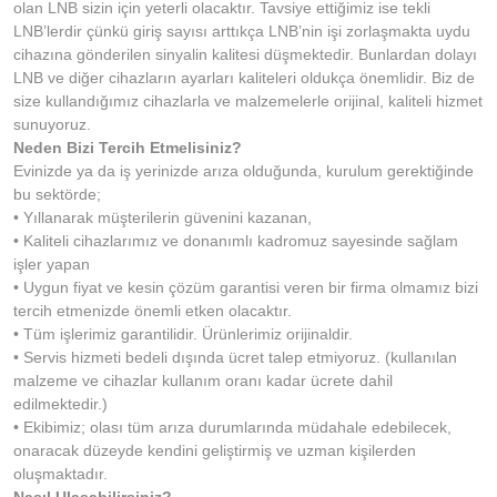
olan LNB sizin için yeterli olacaktır. Tavsiye ettiğimiz ise tekli
LNB’lerdir çünkü giriş sayısı arttıkça LNB’nin işi zorlaşmakta uydu
cihazına gönderilen sinyalin kalitesi düşmektedir. Bunlardan dolayı
LNB ve diğer cihazların ayarları kaliteleri oldukça önemlidir. Biz de
size kullandığımız cihazlarla ve malzemelerle orijinal, kaliteli hizmet
sunuyoruz.
Neden Bizi Tercih Etmelisiniz?
Evinizde ya da iş yerinizde arıza olduğunda, kurulum gerektiğinde
bu sektörde;
• Yıllanarak müşterilerin güvenini kazanan,
• Kaliteli cihazlarımız ve donanımlı kadromuz sayesinde sağlam
işler yapan
• Uygun fiyat ve kesin çözüm garantisi veren bir firma olmamız bizi
tercih etmenizde önemli etken olacaktır.
• Tüm işlerimiz garantilidir. Ürünlerimiz orijinaldir.
• Servis hizmeti bedeli dışında ücret talep etmiyoruz. (kullanılan
malzeme ve cihazlar kullanım oranı kadar ücrete dahil
edilmektedir.)
• Ekibimiz; olası tüm arıza durumlarında müdahale edebilecek,
onaracak düzeyde kendini geliştirmiş ve uzman kişilerden
oluşmaktadır.