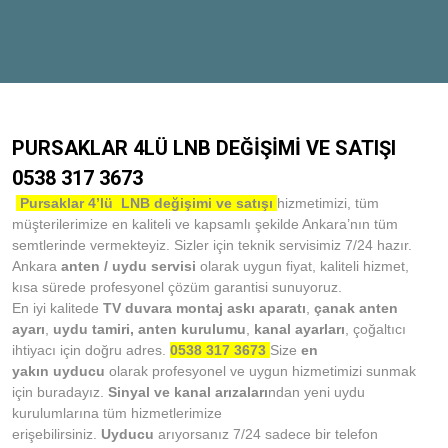
PURSAKLAR 4LÜ LNB DEĞİŞİMİ VE SATIŞI
0538 317 3673
Pursaklar
4’lü LNB değişimi ve satışı
hizmetimizi, tüm
müşterilerimize en kaliteli ve kapsamlı şekilde Ankara’nın tüm
semtlerinde vermekteyiz. Sizler için teknik servisimiz 7/24 hazır.
Ankara
anten / uydu servisi
olarak uygun fiyat, kaliteli hizmet,
kısa sürede profesyonel çözüm garantisi sunuyoruz.
En iyi kalitede
TV duvara montaj askı aparatı
,
çanak anten
ayarı
,
uydu tamiri,
anten kurulumu
,
kanal ayarları
, çoğaltıcı
ihtiyacı için doğru adres.
0538 317 3673
Size
en
yakın
uyducu
olarak profesyonel ve uygun hizmetimizi sunmak
için buradayız.
Sinyal ve kanal arızaları
ndan yeni uydu
kurulumlarına tüm hizmetlerimize
erişebilirsiniz.
Uyducu
arıyorsanız 7/24 sadece bir telefon