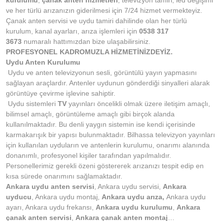
kurulumu
,
çanak anten hizmetleri
, televizyon tamiri, led değişimi
ve her türlü arızanızın giderilmesi için 7/24 hizmet vermekteyiz.
Çanak anten servisi ve uydu tamiri dahilinde olan her türlü
kurulum, kanal ayarları, arıza işlemleri için
0538 317
3673
numaralı hattımızdan bize ulaşabilirsiniz.
PROFESYONEL KADROMUZLA HİZMETİNİZDEYİZ.
Uydu Anten Kurulumu
Uydu ve anten televizyonun sesli, görüntülü yayın yapmasını
sağlayan araçlardır. Antenler uydunun gönderdiği sinyalleri alarak
görüntüye çevirme işlevine sahiptir.
Uydu sistemleri
TV
yayınları öncelikli olmak üzere iletişim amaçlı,
bilimsel amaçlı, görüntüleme amaçlı gibi birçok alanda
kullanılmaktadır. Bu denli yaygın sistemin ise kendi içerisinde
karmakarışık bir yapısı bulunmaktadır. Bilhassa televizyon yayınları
için kullanılan uyduların ve antenlerin kurulumu, onarımı alanında
donanımlı, profesyonel kişiler tarafından yapılmalıdır.
Personellerimiz gerekli özeni göstererek arızanızı tespit edip en
kısa sürede onarımını sağlamaktadır.
Ankara uydu anten servisi
, Ankara uydu servisi,
Ankara
uyducu
, Ankara uydu montaj,
Ankara uydu arıza,
Ankara uydu
ayarı, Ankara uydu frekansı,
Ankara uydu kurulumu
,
Ankara
çanak anten servisi
,
Ankara çanak anten montaj
…