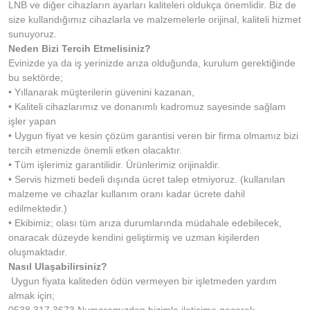
LNB ve diğer cihazların ayarları kaliteleri oldukça önemlidir. Biz de
size kullandığımız cihazlarla ve malzemelerle orijinal, kaliteli hizmet
sunuyoruz.
Neden Bizi Tercih Etmelisiniz?
Evinizde ya da iş yerinizde arıza olduğunda, kurulum gerektiğinde
bu sektörde;
• Yıllanarak müşterilerin güvenini kazanan,
• Kaliteli cihazlarımız ve donanımlı kadromuz sayesinde sağlam
işler yapan
• Uygun fiyat ve kesin çözüm garantisi veren bir firma olmamız bizi
tercih etmenizde önemli etken olacaktır.
• Tüm işlerimiz garantilidir. Ürünlerimiz orijinaldir.
• Servis hizmeti bedeli dışında ücret talep etmiyoruz. (kullanılan
malzeme ve cihazlar kullanım oranı kadar ücrete dahil
edilmektedir.)
• Ekibimiz; olası tüm arıza durumlarında müdahale edebilecek,
onaracak düzeyde kendini geliştirmiş ve uzman kişilerden
oluşmaktadır.
Nasıl Ulaşabilirsiniz?
Uygun fiyata kaliteden ödün vermeyen bir işletmeden yardım
almak için;