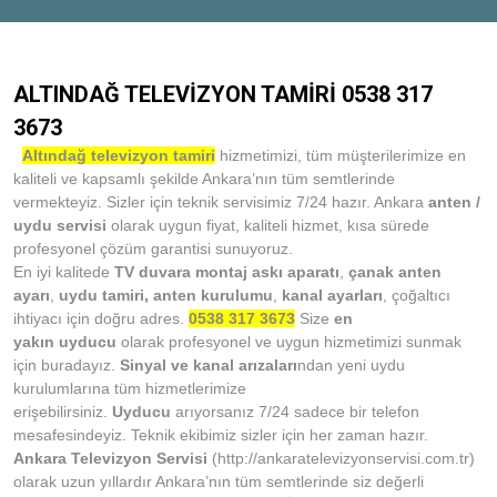
ALTINDAĞ TELEVİZYON TAMİRİ 0538 317
3673
Altındağ televizyon tamiri
hizmetimizi, tüm müşterilerimize en
kaliteli ve kapsamlı şekilde Ankara’nın tüm semtlerinde
vermekteyiz. Sizler için teknik servisimiz 7/24 hazır. Ankara
anten /
uydu servisi
olarak uygun fiyat, kaliteli hizmet, kısa sürede
profesyonel çözüm garantisi sunuyoruz.
En iyi kalitede
TV duvara montaj askı aparatı
,
çanak anten
ayarı
,
uydu tamiri,
anten kurulumu
,
kanal ayarları
, çoğaltıcı
ihtiyacı için doğru adres.
0538 317 3673
Size
en
yakın
uyducu
olarak profesyonel ve uygun hizmetimizi sunmak
için buradayız.
Sinyal ve kanal arızaları
ndan yeni uydu
kurulumlarına tüm hizmetlerimize
erişebilirsiniz.
Uyducu
arıyorsanız 7/24 sadece bir telefon
mesafesindeyiz. Teknik ekibimiz sizler için her zaman hazır.
Ankara Televizyon
Servisi
(http://ankaratelevizyonservisi.com.tr)
olarak uzun yıllardır Ankara’nın tüm semtlerinde siz değerli