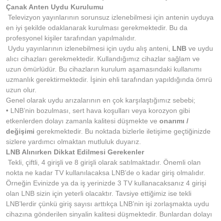
Çanak Anten Uydu Kurulumu
Televizyon yayınlarının sorunsuz izlenebilmesi için antenin uyduya
en iyi şekilde odaklanarak kurulması gerekmektedir. Bu da
profesyonel kişiler tarafından yapılmalıdır.
Uydu yayınlarının izlenebilmesi için uydu alış anteni,
LNB
ve uydu
alıcı cihazları gerekmektedir. Kullandığımız cihazlar sağlam ve
uzun ömürlüdür. Bu cihazların kurulum aşamasındaki kullanımı
uzmanlık gerektirmektedir. İşinin ehli tarafından yapıldığında ömrü
uzun olur.
Genel olarak uydu arızalarının en çok karşılaştığımız sebebi;
• LNB’nin bozulması, sert hava koşulları veya korozyon gibi
etkenlerden dolayı zamanla kalitesi düşmekte ve
onarımı /
değişimi
gerekmektedir. Bu noktada bizlerle iletişime geçtiğinizde
sizlere yardımcı olmaktan mutluluk duyarız.
LNB Alınırken Dikkat Edilmesi Gerekenler
Tekli, çiftli, 4 girişli ve 8 girişli olarak satılmaktadır. Önemli olan
nokta ne kadar TV kullanılacaksa LNB’de o kadar giriş olmalıdır.
Örneğin Evinizde ya da iş yerinizde 3 TV kullanacaksanız 4 girişi
olan LNB sizin için yeterli olacaktır. Tavsiye ettiğimiz ise tekli
LNB’lerdir çünkü giriş sayısı arttıkça LNB’nin işi zorlaşmakta uydu
cihazına gönderilen sinyalin kalitesi düşmektedir. Bunlardan dolayı