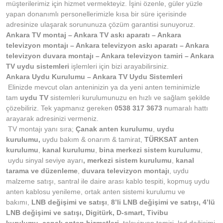
müşterilerimiz için hizmet vermekteyiz. İşini özenle, güler yüzle
yapan donanımlı personellerimizle kısa bir süre içerisinde
adresinize ulaşarak sorununuza çözüm garantisi sunuyoruz.
Ankara TV montaj – Ankara TV askı aparatı – Ankara
televizyon montajı – Ankara televizyon askı aparatı – Ankara
televizyon duvara montajı – Ankara televizyon tamiri – Ankara
TV uydu sistemleri
işlemleri için bizi arayabilirsiniz.
Ankara Uydu Kurulumu – Ankara TV Uydu Sistemleri
Elinizde mevcut olan anteninizin ya da yeni anten teminimizle
tam
uydu TV
sistemleri kurulumunuzu en hızlı ve sağlam şekilde
çözebiliriz. Tek yapmanız gereken
0538 317 3673
numaralı hattı
arayarak adresinizi vermeniz.
TV montajı yanı sıra;
Çanak anten kurulumu
,
uydu
kurulumu,
uydu bakım & onarım & tamirat,
TÜRKSAT anten
kurulumu
,
kanal kurulumu
,
bina merkezi sistem kurulumu
,
uydu sinyal seviye ayarı
, merkezi sistem kurulumu
,
kanal
tarama ve düzenleme
,
duvara televizyon montajı
, uydu
malzeme satışı, santral ile daire arası kablo tespiti, kopmuş uydu
anten kablosu yenileme, ortak anten sistemi kurulumu ve
bakımı,
LNB değişimi ve satışı
,
8’li LNB değişimi ve satışı, 4’lü
LNB değişimi ve satışı, Digitürk, D-smart, Tivibu